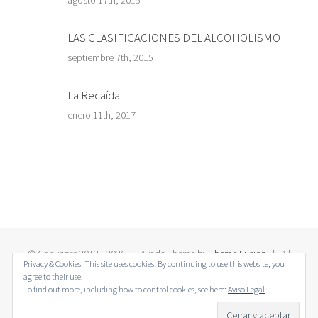
LAS CLASIFICACIONES DEL ALCOHOLISMO
septiembre 7th, 2015
La Recaída
enero 11th, 2017
© Copyright 2012 -
2026 | Avada Theme by
Theme Fusion
| All
Privacy & Cookies: This site uses cookies. By continuing to use this website, you
Rights Reserved | Powered by
WordPress
agree to their use.
To find out more, including how to control cookies, see here:
Aviso Legal
Twitter
Facebook
LinkedIn