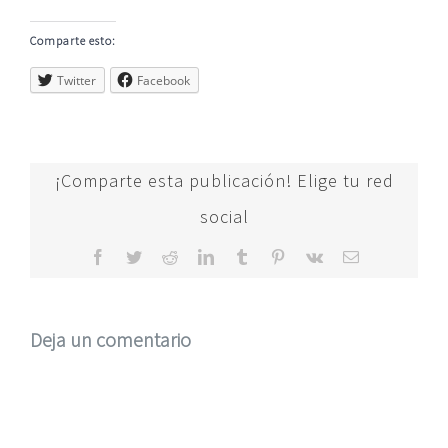
Comparte esto:
Twitter
Facebook
¡Comparte esta publicación! Elige tu red
social
Facebook
Twitter
Reddit
LinkedIn
Tumblr
Pinterest
Vk
Correo
electrónico
Deja un comentario