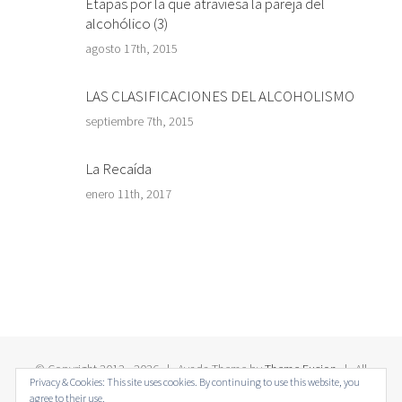
Etapas por la que atraviesa la pareja del
alcohólico (3)
agosto 17th, 2015
LAS CLASIFICACIONES DEL ALCOHOLISMO
septiembre 7th, 2015
La Recaída
enero 11th, 2017
© Copyright 2012 -
2026 | Avada Theme by
Theme Fusion
| All
Privacy & Cookies: This site uses cookies. By continuing to use this website, you
Rights Reserved | Powered by
WordPress
agree to their use.