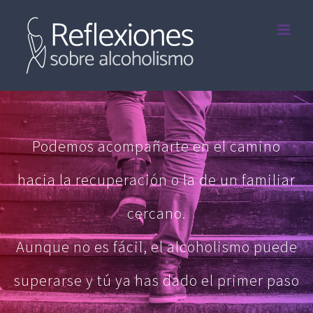
Saltar
al
contenido
Podemos acompañarte en el camino
hacia la recuperación o la de un familiar
cercano.
Aunque no es fácil, el alcoholismo puede
superarse y tú ya has dado el primer paso