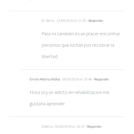
Dr. Reina
13/09/2016 en 11:30
- Responder
Para mi también es un placer encontrar
personas que luchan por recobrar la
libertad.
Emilio Medina Pablos
08/09/2016 en 19:46
- Responder
Hola soy un adicto en rehabilitacion me
gustaria aprender
DrReina
09/09/2016 en 10:47
- Responder