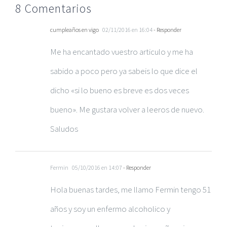
8 Comentarios
cumpleaños en vigo
02/11/2016 en 16:04
- Responder
Me ha encantado vuestro articulo y me ha
sabido a poco pero ya sabeis lo que dice el
dicho «si lo bueno es breve es dos veces
bueno». Me gustara volver a leeros de nuevo.
Saludos
Fermin
05/10/2016 en 14:07
- Responder
Hola buenas tardes, me llamo Fermin tengo 51
años y soy un enfermo alcoholico y