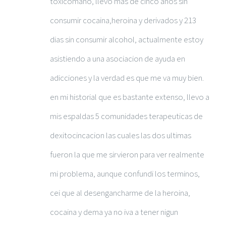
toxicomano, llevo mas de cinco años sin
consumir cocaina,heroina y derivados y 213
dias sin consumir alcohol, actualmente estoy
asistiendo a una asociacion de ayuda en
adicciones y la verdad es que me va muy bien.
en mi historial que es bastante extenso, llevo a
mis espaldas 5 comunidades terapeuticas de
dexitocincacion las cuales las dos ultimas
fueron la que me sirvieron para ver realmente
mi problema, aunque confundi los terminos,
cei que al desengancharme de la heroina,
cocaina y dema ya no iva a tener nigun