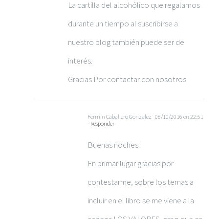
La cartilla del alcohólico que regalamos
durante un tiempo al suscribirse a
nuestro blog también puede ser de
interés.
Gracias Por contactar con nosotros.
Fermin Caballero Gonzalez
08/10/2016 en 22:51
- Responder
Buenas noches.
En primar lugar gracias por
contestarme, sobre los temas a
incluir en el libro se me viene a la
cabeza LOS VALORES, creo que es