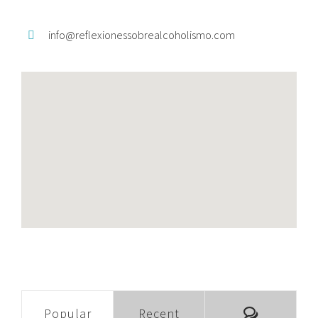
info@
reflexionessobrealcoholismo.
com
Comment
Popular
Recent