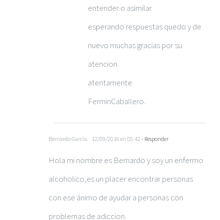
entender o asimilar.
esperando respuestas quedo y de
nuevo muchas gracias por su
atencion.
atentamente.
FerminCaballero.
Bernardo García.
12/09/2016 en 05:42
- Responder
Hola mi nombre es Bernardo y soy un enfermo
alcoholico,es un placer encontrar personas
con ese ánimo de ayudar a personas con
problemas de adiccion.