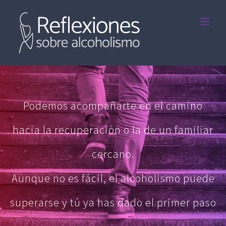
Saltar
al
contenido
Podemos acompañarte en el camino
hacia la recuperación o la de un familiar
cercano.
Aunque no es fácil, el alcoholismo puede
superarse y tú ya has dado el primer paso