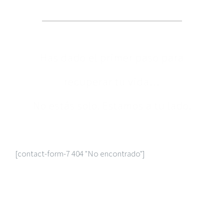
Has dado el primer paso para
recuperar tu vida…
No estás solo. Estamos a tu lado.
[contact-form-7 404 "No encontrado"]