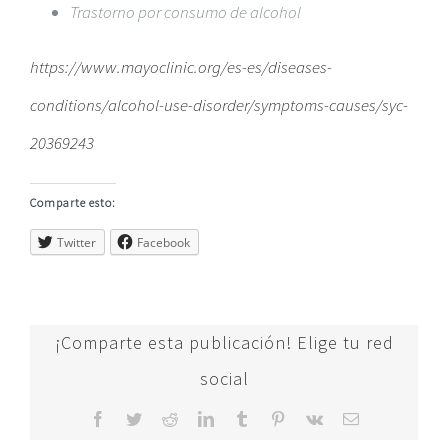
Trastorno por consumo de alcohol
https://www.mayoclinic.org/es-es/diseases-
conditions/alcohol-use-disorder/symptoms-causes/syc-
20369243
Comparte esto:
Twitter
Facebook
¡Comparte esta publicación! Elige tu red
social
Facebook
Twitter
Reddit
LinkedIn
Tumblr
Pinterest
Vk
Correo
electrónico