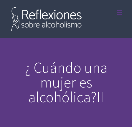
Saltar
al
contenido
¿ Cuándo una
mujer es
alcohólica?II