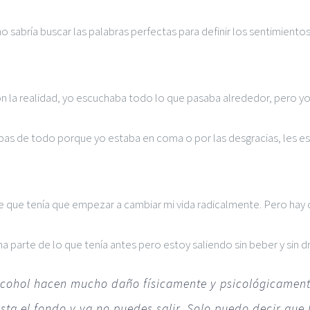
abría buscar las palabras perfectas para definir los sentimientos d
n la realidad, yo escuchaba todo lo que pasaba alrededor, pero yo
lpas de todo porque yo estaba en coma o por las desgracias, les e
te que tenía que empezar a cambiar mi vida radicalmente. Pero hay
ma parte de lo que tenía antes pero estoy saliendo sin beber y sin 
alcohol hacen mucho daño físicamente y psicológicament
ta el fondo y ya no puedes salir. Solo puedo decir que 