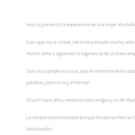
Ver
Hoy os presento la experiencia de una mujer alcohólic
imagen
más
Esto que voy a contar, me lo he pensado mucho antes
grande
mucho daño y siguiendo la sugerencia de un buen amig
Solo voy a pedir una cosa, que en memoria de los que
palabras, pero lo voy a intentar:
Ocurrió hace años, veníamos tres amigos y yo de Madri
La verdad venia ilusionada porque llevaba un mes sin 
única ilusión.)