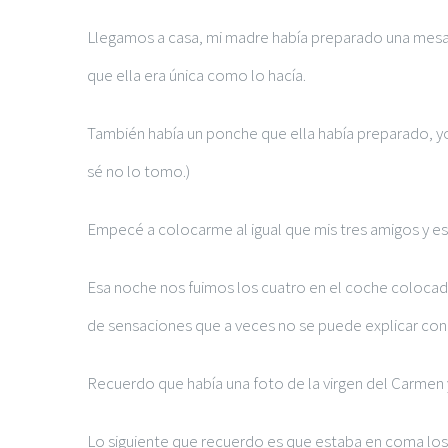
Llegamos a casa, mi madre había preparado una mesa y
que ella era única como lo hacía.
También había un ponche que ella había preparado, yo
sé no lo tomo.)
Empecé a colocarme al igual que mis tres amigos y es
Esa noche nos fuimos los cuatro en el coche colocado
de sensaciones que a veces no se puede explicar con
Recuerdo que había una foto de la virgen del Carmen y
Lo siguiente que recuerdo es que estaba en coma los 