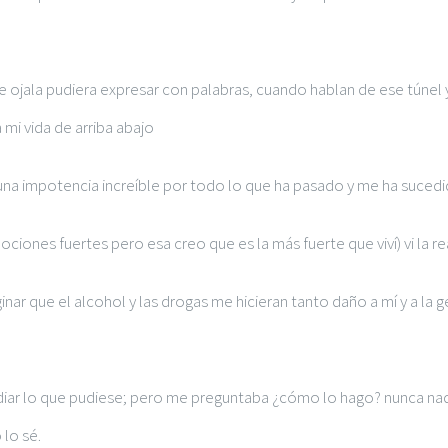
ojala pudiera expresar con palabras, cuando hablan de ese túnel 
 mi vida de arriba abajo
una impotencia increíble por todo lo que ha pasado y me ha sucedi
iones fuertes pero esa creo que es la más fuerte que viví) vi la 
ar que el alcohol y las drogas me hicieran tanto daño a mí y a la 
remediar lo que pudiese; pero me preguntaba ¿cómo lo hago? nunca n
lo sé.