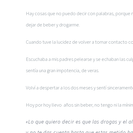
Hay cosas que no puedo decir con palabras, porque no s
dejar de beber y drogarme.
Cuando tuve la lucidez de volver a tomar contacto co
Escuchaba a mis padres pelearse y se echaban las cu
sentía una gran impotencia, de veras.
Volví a despertar a los dos meses y sentí sinceramen
Hoy por hoy llevo años sin beber, no tengo ni la míni
«Lo que quiero decir es que las drogas y el 
y no te das cuenta hasta que estas metido has