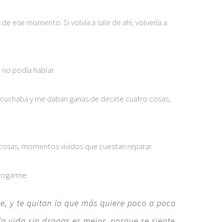
e ese momento. Si volvía a salir de ahí, volvería a
 no podía hablar.
scuchaba y me daban ganas de decirle cuatro cosas,
 cosas, momentos vividos que cuestan reparar.
drogarme.
e, y te quitan lo que más quiere poco a poco
la vida sin drogas es mejor, porque se siente