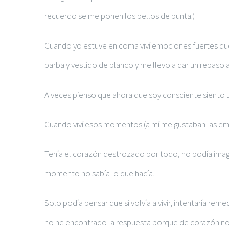
recuerdo se me ponen los bellos de punta.)
Cuando yo estuve en coma viví emociones fuertes que 
barba y vestido de blanco y me llevo a dar un repaso a
A veces pienso que ahora que soy consciente siento 
Cuando viví esos momentos (a mí me gustaban las emoc
Tenía el corazón destrozado por todo, no podía imagin
momento no sabía lo que hacía.
Solo podía pensar que si volvía a vivir, intentaría 
no he encontrado la respuesta porque de corazón no 