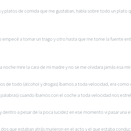
 platos de comida que me gustaban, había sobre todo un plato que
 empecé a tomar un trago y otro hasta que me tome la fuente enter
a noche mire la cara de mi madre y no se me olvidara jamás esa mir
s de todo (alcohol y drogas) íbamos a toda velocidad, era como e
 palabras) cuando íbamos con el coche a toda velocidad nos estr
 dentro a pesar de la poca lucidez en ese momento vi pasar una est
dos que estaban atrás murieron en el acto y el que estaba conduc