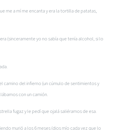
 me a mí me encanta y era la tortilla de patatas,
a (sinceramente yo no sabía que tenía alcohol, si lo
ada.
l camino del infierno (un cúmulo de sentimientos y
ellábamos con un camión.
rella fugaz y le pedí que ojalá saliéramos de esa.
iendo murió a los 6 meses (dios mío cada vez que lo