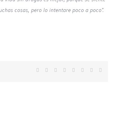
chas cosas, pero lo intentare poco a poco”.
Facebook
Twitter
Reddit
LinkedIn
Tumblr
Pinterest
Vk
Correo
electrónico