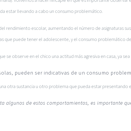
semana). Volvemos a hacer hincapié en que es importante observar 
ueda estar llevando a cabo un consumo problemático.
el rendimiento escolar, aumentando el número de asignaturas suspe
mas que puede tener el adolescente, y el consumo problemático de 
e se observe en el chico una actitud más agresiva en casa, ya sea f
 solas, pueden ser indicativas de un consumo problem
una otra sustancia u otro problema que pueda estar presentando e
senta algunos de estos comportamientos, es importante q