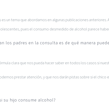
s es un tema que abordamos en algunas publicaciones anteriores.
adolescentes, pues el consumo desmedido de alcohol parece haber
n los padres en la consulta es de qué manera pueden 
mula clara que nos pueda hacer saber en todos los casos si nuest
podemos prestar atención, y que nos darán pistas sobre si el chic
si su hijo consume alcohol?