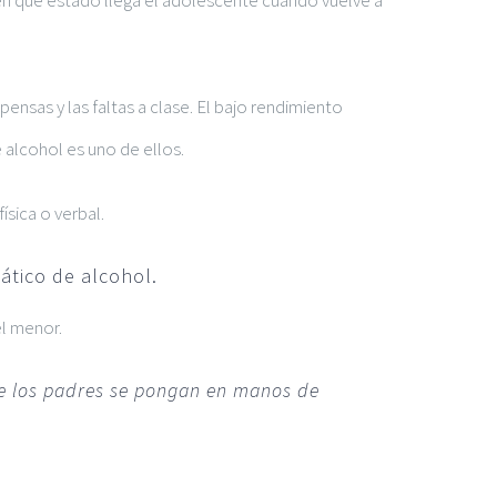
en qué estado llega el adolescente cuando vuelve a
nsas y las faltas a clase. El bajo rendimiento
alcohol es uno de ellos.
ísica o verbal.
ático de alcohol.
l menor.
ue los padres se pongan en manos de