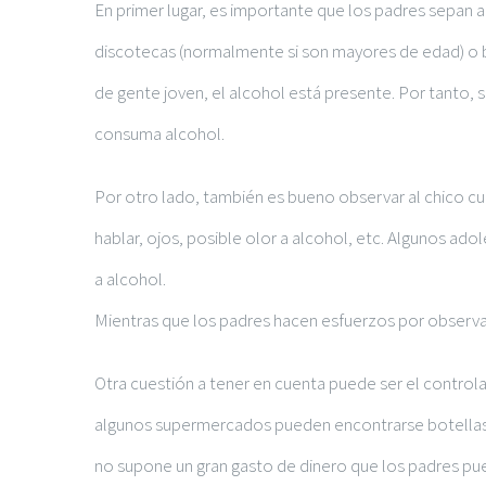
En primer lugar, es importante que los padres sepan a
discotecas (normalmente si son mayores de edad) o bo
de gente joven, el alcohol está presente. Por tanto, 
consuma alcohol.
Por otro lado, también es bueno observar al chico cu
hablar, ojos, posible olor a alcohol, etc. Algunos ad
a alcohol.
Mientras que los padres hacen esfuerzos por observar
Otra cuestión a tener en cuenta puede ser el controla
algunos supermercados pueden encontrarse botellas d
no supone un gran gasto de dinero que los padres pue