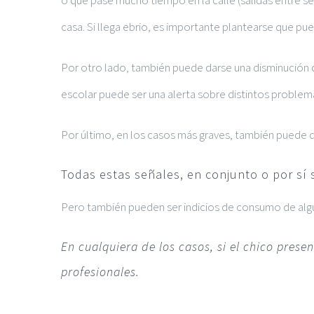
o que pase mucho tiempo en la calle (salidas entre 
casa. Si llega ebrio, es importante plantearse que p
Por otro lado, también puede darse una disminución d
escolar puede ser una alerta sobre distintos proble
Por último, en los casos más graves, también puede qu
Todas estas señales, en conjunto o por sí
Pero también pueden ser indicios de consumo de alg
En cualquiera de los casos, si el chico pre
profesionales.