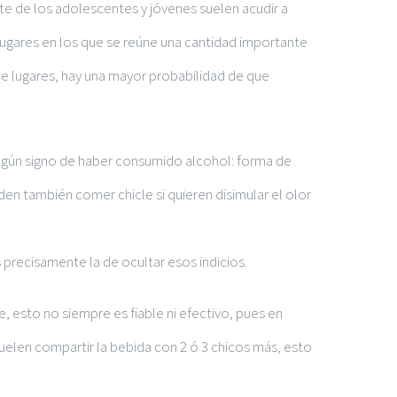
rte de los adolescentes y jóvenes suelen acudir a
lugares en los que se reúne una cantidad importante
 de lugares, hay una mayor probabilidad de que
algún signo de haber consumido alcohol: forma de
den también comer chicle si quieren disimular el olor
precisamente la de ocultar esos indicios.
, esto no siempre es fiable ni efectivo, pues en
elen compartir la bebida con 2 ó 3 chicos más, esto