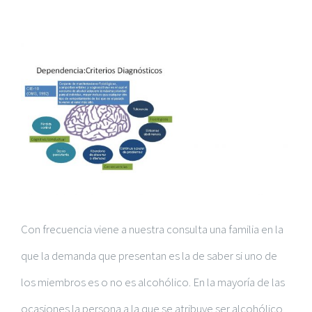
Ver
imagen
más
grande
Con frecuencia viene a nuestra consulta una familia en la
que la demanda que presentan es la de saber si uno de
los miembros es o no es alcohólico. En la mayoría de las
ocasiones la persona a la que se atribuye ser alcohólico