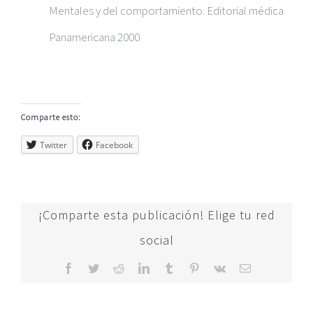
Mentales y del comportamiento. Editorial médica
Panamericana 2000
Comparte esto:
Twitter
Facebook
¡Comparte esta publicación! Elige tu red
social
Facebook
Twitter
Reddit
LinkedIn
Tumblr
Pinterest
Vk
Correo
electrónico