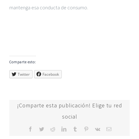
mantenga esa conducta de consumo.
Comparte esto:
Twitter
Facebook
¡Comparte esta publicación! Elige tu red
social
Facebook
Twitter
Reddit
LinkedIn
Tumblr
Pinterest
Vk
Correo
electrónico