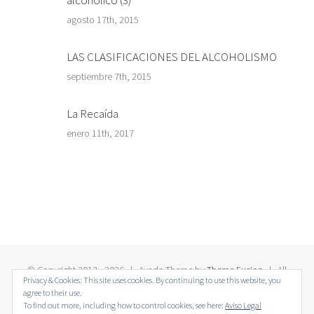
agosto 17th, 2015
LAS CLASIFICACIONES DEL ALCOHOLISMO
septiembre 7th, 2015
La Recaída
enero 11th, 2017
© Copyright 2012 -
2026 | Avada Theme by
Theme Fusion
| All
Privacy & Cookies: This site uses cookies. By continuing to use this website, you
Rights Reserved | Powered by
WordPress
agree to their use.
To find out more, including how to control cookies, see here:
Aviso Legal