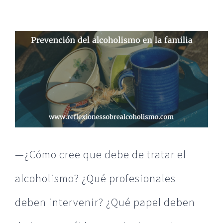
Ver
imagen
más
grande
—¿Cómo cree que debe de tratar el
alcoholismo? ¿Qué profesionales
deben intervenir? ¿Qué papel deben