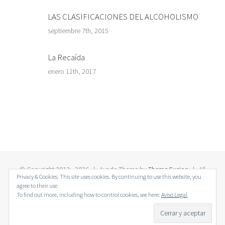
LAS CLASIFICACIONES DEL ALCOHOLISMO
septiembre 7th, 2015
La Recaída
enero 11th, 2017
© Copyright 2012 -
2026 | Avada Theme by
Theme Fusion
| All
Privacy & Cookies: This site uses cookies. By continuing to use this website, you
Rights Reserved | Powered by
WordPress
agree to their use.
To find out more, including how to control cookies, see here:
Aviso Legal
Twitter
Facebook
LinkedIn