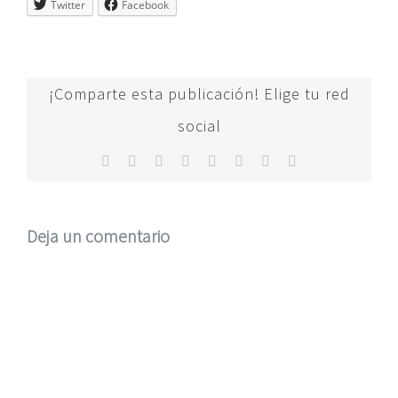
Twitter
Facebook
¡Comparte esta publicación! Elige tu red
social
Facebook
Twitter
Reddit
LinkedIn
Tumblr
Pinterest
Vk
Correo
electrónico
Deja un comentario