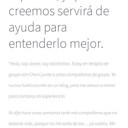
creemos servirá de
ayuda para
entenderlo mejor.
“
Hola, soy Javier, soy alcohólico. Estoy en terapia de
grupo con Choni junto a otros compañeros de grupo. Yo
nunca había escrito en un blog, pero me atrevo a entrar
para contaros mi experiencia.
Yo dije hace unas semanas ante mis compañeros que no
bebería más, porque no me salía de los… ya sabéis. Me