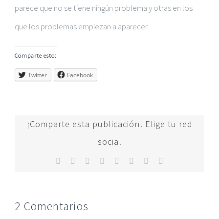
parece que no se tiene ningún problema y otras en los
que los problemas empiezan a aparecer.
Comparte esto:
Twitter
Facebook
¡Comparte esta publicación! Elige tu red
social
Facebook
Twitter
Reddit
LinkedIn
Tumblr
Pinterest
Vk
Correo
electrónico
2 Comentarios