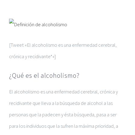
Ver
imagen
[Tweet «
El alcoholismo es una enfermedad cerebral,
más
crónica y recidivante*
«]
grande
¿Qué es el alcoholismo?
El alcoholismo es una enfermedad cerebral, crónica y
recidivante
que lleva a la
búsqueda de alcohol a las
personas que la padecen
y ésta búsqueda, pasa a ser
para los individuos que la sufren la máxima prioridad, a