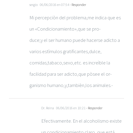
sergio
06/06/2016 en 07:54
- Responder
Mi percepciòn del problema,me indica que es
un «Condicionamiento»,que se pro-
duce;y el ser humano puede hacerse adicto a
varios estìmulos gratificantes,dulce,
comidas,tabaco,sexo,etc. es increìble la
facilidad para ser adicto,que pòsee el or-
ganismo humano,y,tambièn,los animales.-
Dr. Reina
06/06/2016 en 10:21
- Responder
Efectivamente. En el alcoholismo existe
un condicionamiento claro, que está