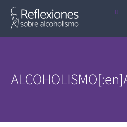
Saltar
al
contenido
ALCOHOLISMO[:en]A