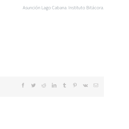
Asunción Lago Cabana. Instituto Bitácora.
Facebook
Twitter
Reddit
LinkedIn
Tumblr
Pinterest
Vk
Correo
electrónico