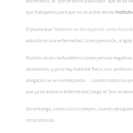
automático, el “por un día no pasa nada” que se da t
que trabajamos para que no se active desde
Instituto
El plantearse ”
beber en un día especial, como hace t
adicción es una enfermedad. La recuperación, al igual
Muchas veces confundimos consecuencias negativas d
abstinencia, y ya no hay malestar físico, nos sentimo
allegados se va normalizando… cuando todos los pro
que ya no existe la enfermedad, luego el “por un día
Sin embargo, como con los herpes, cuando desaparec
circunstancias.