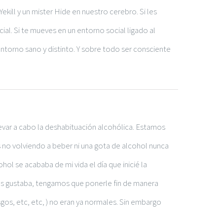
ill y un mister Hide en nuestro cerebro. Si les
ial. Si te mueves en un entorno social ligado al
ntorno sano y distinto. Y sobre todo ser consciente
levar a cabo la deshabituación alcohólica. Estamos
 no volviendo a beber ni una gota de alcohol nunca
hol se acababa de mi vida el día que inicié la
os gustaba, tengamos que ponerle fin de manera
gos, etc, etc, ) no eran ya normales. Sin embargo