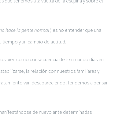
s que tenemos a la vuelta de la esquina y sobre el
mo hace la gente normal”,
es no entender que una
u tiempo y un cambio de actitud.
nos bien como consecuencia de ir sumando días en
abilizarse, la relación con nuestros familiares y
tratamiento van desapareciendo, tendemos a pensar
 manifestándose de nuevo ante determinadas