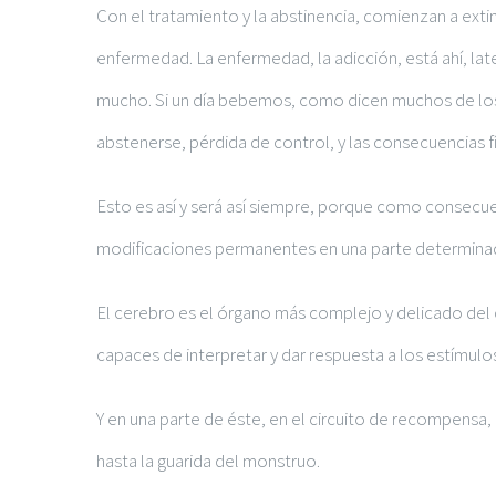
Con el tratamiento y la abstinencia, comienzan a ext
enfermedad. La enfermedad, la adicción, está ahí, late
mucho. Si un día bebemos, como dicen muchos de lo
abstenerse, pérdida de control, y las consecuencias fí
Esto es así y será así siempre, porque como consecu
modificaciones permanentes en una parte determina
El cerebro es el órgano más complejo y delicado del 
capaces de interpretar y dar respuesta a los estímu
Y en una parte de éste, en el circuito de recompensa
hasta la guarida del monstruo.