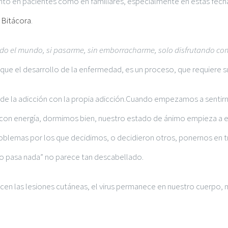
anto en pacientes como en familiares, especialmente en estas fecha
 Bitácora
.
odo el mundo, si pasarme, sin emborracharme, solo disfrutando co
 que el desarrollo de la enfermedad, es un proceso, que requiere s
e la adicción con la propia adicción.Cuando empezamos a sentir
s con energía, dormimos bien, nuestro estado de ánimo empieza a est
blemas por los que decidimos, o decidieron otros, ponernos en 
 no pasa nada” no parece tan descabellado.
en las lesiones cutáneas, el virus permanece en nuestro cuerpo,