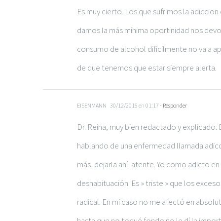
Es muy cierto. Los que sufrimos la adiccion
damos la más mínima oportinidad nos devoran
consumo de alcohol difícilmente no va a ap
de que tenemos que estar siempre alerta.
EISENMANN
30/12/2015 en 01:17
- Responder
Dr. Reina, muy bien redactado y explicado.
hablando de una enfermedad llamada adicció
más, dejarla ahí latente. Yo como adicto en 
deshabituación. Es » triste » que los exc
radical. En mi caso no me afectó en absolut
hasta que no toqué fondo no le dí la impor