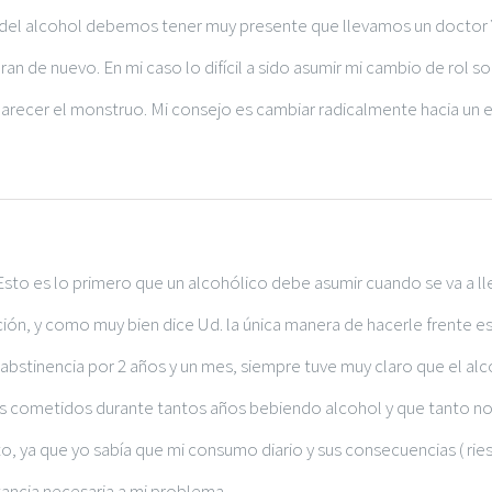
 del alcohol debemos tener muy presente que llevamos un doctor Yek
 de nuevo. En mi caso lo difícil a sido asumir mi cambio de rol soc
arecer el monstruo. Mi consejo es cambiar radicalmente hacia un e
 Esto es lo primero que un alcohólico debe asumir cuando se va a l
n, y como muy bien dice Ud. la única manera de hacerle frente es
abstinencia por 2 años y un mes, siempre tuve muy claro que el alco
esos cometidos durante tantos años bebiendo alcohol y que tanto n
o, ya que yo sabía que mi consumo diario y sus consecuencias ( ries
tancia necesaria a mi problema.