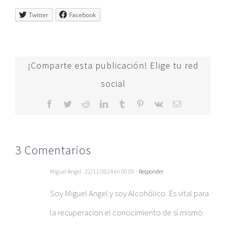
Twitter
Facebook
¡Comparte esta publicación! Elige tu red
social
Facebook
Twitter
Reddit
LinkedIn
Tumblr
Pinterest
Vk
Correo
electrónico
3 Comentarios
Miguel Ángel
22/11/2024 en 00:05
- Responder
Soy Miguel Angel y soy Alcohólico. Es vital para
la recuperacion el conocimiento de sí mismo.