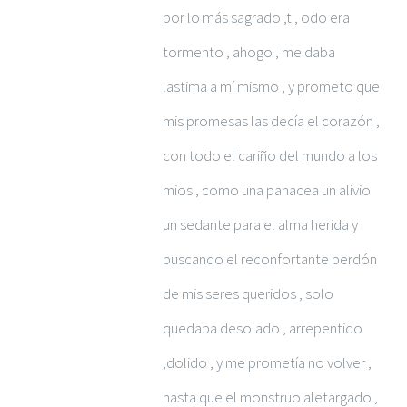
por lo más sagrado ,t , odo era
tormento , ahogo , me daba
lastima a mí mismo , y prometo que
mis promesas las decía el corazón ,
con todo el cariño del mundo a los
mios , como una panacea un alivio
un sedante para el alma herida y
buscando el reconfortante perdón
de mis seres queridos , solo
quedaba desolado , arrepentido
,dolido , y me prometía no volver ,
hasta que el monstruo aletargado ,