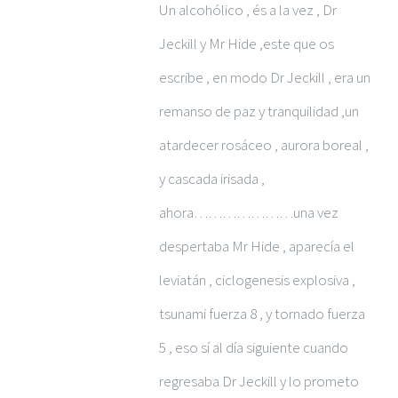
Un alcohólico , és a la vez , Dr
Jeckill y Mr Hide ,este que os
escribe , en modo Dr Jeckill , era un
remanso de paz y tranquilidad ,un
atardecer rosáceo , aurora boreal ,
y cascada irisada ,
ahora…………………una vez
despertaba Mr Hide , aparecía el
leviatán , ciclogenesis explosiva ,
tsunami fuerza 8 , y tornado fuerza
5 , eso sí al día siguiente cuando
regresaba Dr Jeckill y lo prometo