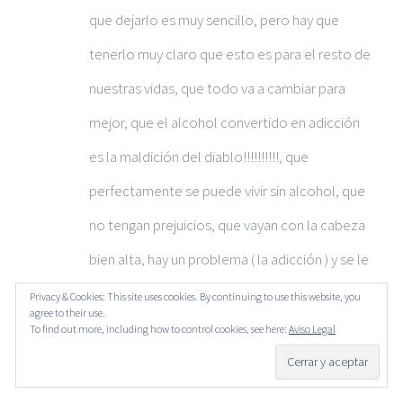
que dejarlo es muy sencillo, pero hay que
tenerlo muy claro que esto es para el resto de
nuestras vidas, que todo va a cambiar para
mejor, que el alcohol convertido en adicción
es la maldición del diablo!!!!!!!!!!, que
perfectamente se puede vivir sin alcohol, que
no tengan prejuicios, que vayan con la cabeza
bien alta, hay un problema ( la adicción ) y se le
pone remedio radicalmente.
Privacy & Cookies: This site uses cookies. By continuing to use this website, you
agree to their use.
To find out more, including how to control cookies, see here:
Aviso Legal
EISENMANN