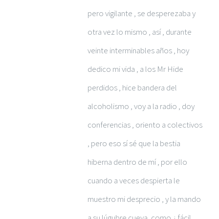
pero vigilante , se desperezaba y
otra vez lo mismo , así , durante
veinte interminables años , hoy
dedico mi vida , a los Mr Hide
perdidos , hice bandera del
alcoholismo , voy a la radio , doy
conferencias , oriento a colectivos
, pero eso sí sé que la bestia
hiberna dentro de mí , por ello
cuando a veces despierta le
muestro mi desprecio , y la mando
a su lúgubre cueva ,como ¿ fácil