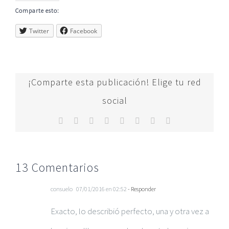
Comparte esto:
Twitter
Facebook
¡Comparte esta publicación! Elige tu red
social
Facebook
Twitter
Reddit
LinkedIn
Tumblr
Pinterest
Vk
Correo
electrónico
13 Comentarios
consuelo
07/01/2016 en 02:52
- Responder
Exacto, lo describió perfecto, una y otra vez a