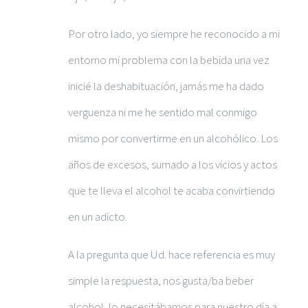
Por otro lado, yo siempre he reconocido a mi
entorno mi problema con la bebida una vez
inicié la deshabituación, jamás me ha dado
verguenza ni me he sentido mal conmigo
mismo por convertirme en un alcohólico. Los
años de excesos, sumado a los vicios y actos
que te lleva el alcohol te acaba convirtiendo
en un adicto.
A la pregunta que Ud. hace referencia es muy
simple la respuesta, nos gusta/ba beber
alcohol, lo necesitábamos para nuestro día a