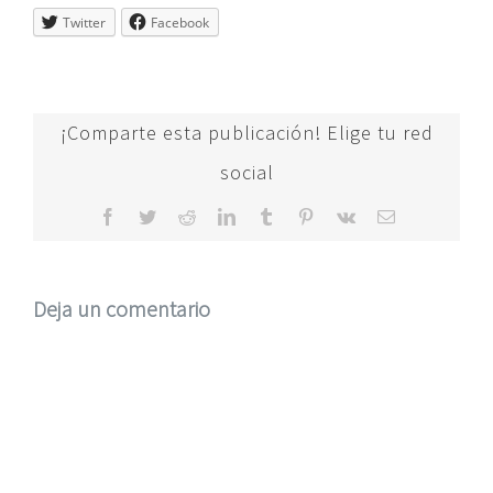
Twitter
Facebook
¡Comparte esta publicación! Elige tu red
social
Facebook
Twitter
Reddit
LinkedIn
Tumblr
Pinterest
Vk
Correo
electrónico
Deja un comentario