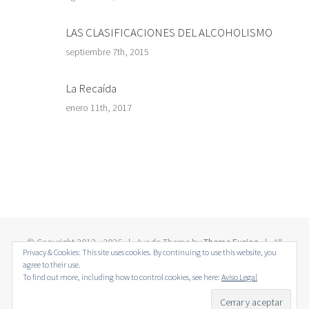
LAS CLASIFICACIONES DEL ALCOHOLISMO
septiembre 7th, 2015
La Recaída
enero 11th, 2017
© Copyright 2012 -
2026 | Avada Theme by
Theme Fusion
| All
Privacy & Cookies: This site uses cookies. By continuing to use this website, you
Rights Reserved | Powered by
WordPress
agree to their use.
To find out more, including how to control cookies, see here:
Aviso Legal
Twitter
Facebook
LinkedIn