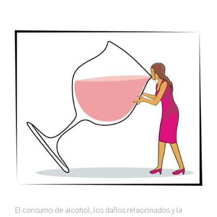
Ver
imagen
más
grande
El
consumo de alcohol
, los
daños relacionados
y la