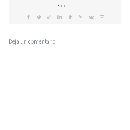
social
Facebook
Twitter
Reddit
LinkedIn
Tumblr
Pinterest
Vk
Correo
electrónico
Deja un comentario