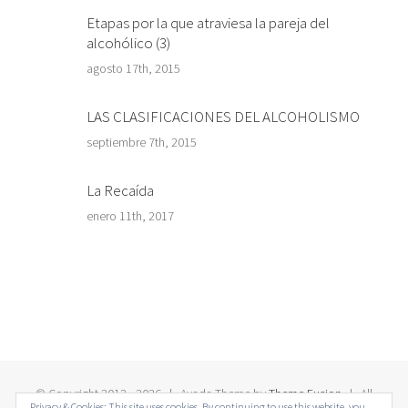
Etapas por la que atraviesa la pareja del
alcohólico (3)
agosto 17th, 2015
LAS CLASIFICACIONES DEL ALCOHOLISMO
septiembre 7th, 2015
La Recaída
enero 11th, 2017
© Copyright 2012 -
2026 | Avada Theme by
Theme Fusion
| All
Privacy & Cookies: This site uses cookies. By continuing to use this website, you