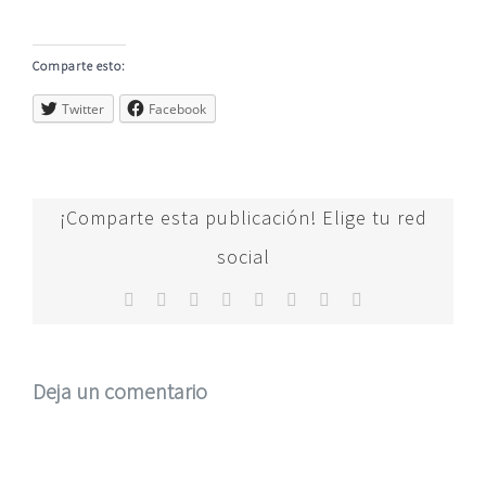
Ver
Comparte esto:
imagen
Twitter
Facebook
más
grande
¡Comparte esta publicación! Elige tu red
social
Facebook
Twitter
Reddit
LinkedIn
Tumblr
Pinterest
Vk
Correo
electrónico
Deja un comentario