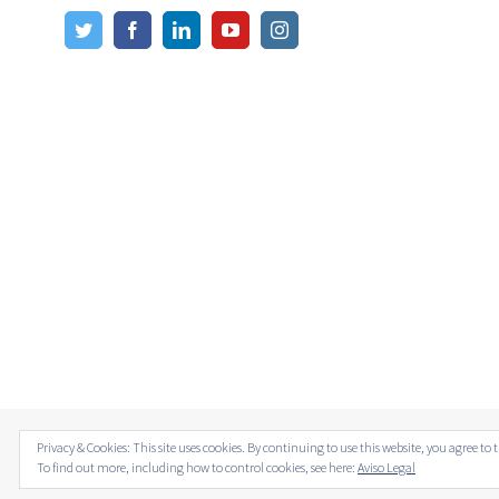
Privacy & Cookies: This site uses cookies. By continuing to use this website, you agree to t
© Copyright 2012 -
2026 | Avada Theme by
Theme Fusion
| All Ri
To find out more, including how to control cookies, see here:
Aviso Legal