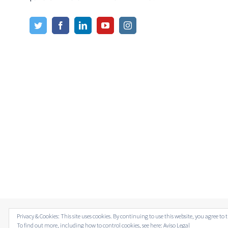
Privacy & Cookies: This site uses cookies. By continuing to use this website, you agree to t
© Copyright 2012 -
2026 | Avada Theme by
Theme Fusion
| All Ri
To find out more, including how to control cookies, see here:
Aviso Legal