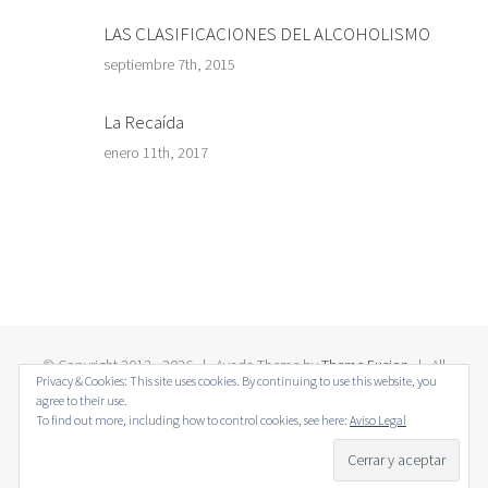
LAS CLASIFICACIONES DEL ALCOHOLISMO
septiembre 7th, 2015
La Recaída
enero 11th, 2017
© Copyright 2012 -
2026 | Avada Theme by
Theme Fusion
| All
Privacy & Cookies: This site uses cookies. By continuing to use this website, you
Rights Reserved | Powered by
WordPress
agree to their use.
To find out more, including how to control cookies, see here:
Aviso Legal
Twitter
Facebook
LinkedIn