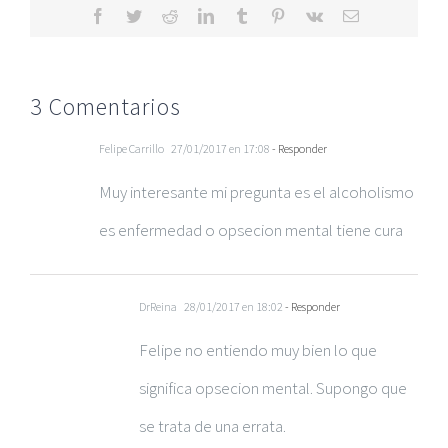
Facebook
Twitter
Reddit
LinkedIn
Tumblr
Pinterest
Vk
Correo
electrónico
3 Comentarios
Felipe Carrillo
27/01/2017 en 17:08
- Responder
Muy interesante mi pregunta es el alcoholismo
es enfermedad o opsecion mental tiene cura
DrReina
28/01/2017 en 18:02
- Responder
Felipe no entiendo muy bien lo que
significa opsecion mental. Supongo que
se trata de una errata.