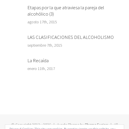
Etapas por la que atraviesa la pareja del
alcohólico (3)
agosto 17th, 2015
LAS CLASIFICACIONES DEL ALCOHOLISMO
septiembre 7th, 2015
La Recaída
enero 11th, 2017
© Copyright 2012 -
2026 | Avada Theme by
Theme Fusion
| All
Privacy & Cookies: This site uses cookies. By continuing to use this website, you