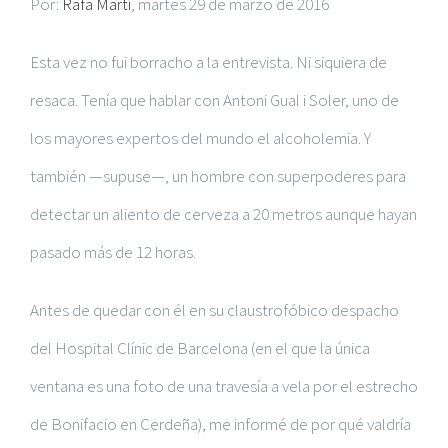
Por:
Rafa Martí
, martes 29 de marzo de 2016
Esta vez no fui borracho a la entrevista. Ni siquiera de
resaca. Tenía que hablar con Antoni Gual i Soler, uno de
los mayores expertos del mundo el alcoholemia. Y
también —supuse—, un hombre con superpoderes para
detectar un aliento de cerveza a 20 metros aunque hayan
pasado más de 12 horas.
Antes de quedar con él en su claustrofóbico despacho
del Hospital Clínic de Barcelona (en el que la única
ventana es una foto de una travesía a vela por el estrecho
de Bonifacio en Cerdeña), me informé de por qué valdría