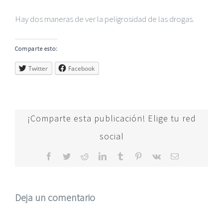
Hay dos maneras de ver la peligrosidad de las drogas.
Comparte esto:
Twitter
Facebook
¡Comparte esta publicación! Elige tu red
social
Facebook
Twitter
Reddit
LinkedIn
Tumblr
Pinterest
Vk
Correo
electrónico
Deja un comentario