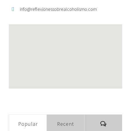
info@
reflexionessobrealcoholismo.
com
Comment
Popular
Recent