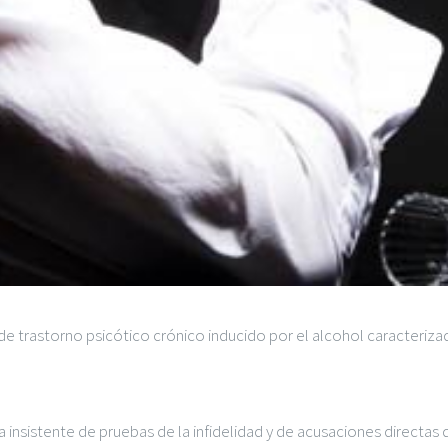
 de trastorno psicótico crónico inducido por el alcohol caracterizad
nsistente de pruebas de la infidelidad y de acusaciones directas 