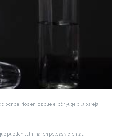
o por delirios en los que el cónyuge o la pareja
que pueden culminar en peleas violentas.