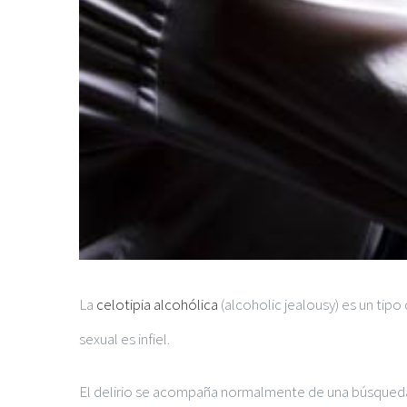
La
celotipia alcohólica
(alcoholic jealousy) es un tipo
sexual es infiel.
El delirio se acompaña normalmente de una búsqueda i