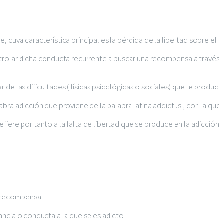
 cuya característica principal es la pérdida de la libertad sobre e
olar dicha conducta recurrente a buscar una recompensa a través 
 de las dificultades ( físicas psicológicas o sociales) que le prod
labra
adicción
que proviene de la palabra latina addictus , con la q
iere por tanto a la falta de libertad que se produce en la adicción
de recompensa
ncia o conducta a la que se es adicto