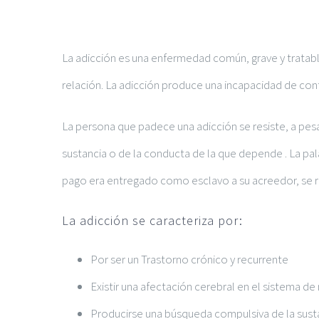
Ver
La
adicción
es una enfermedad común, grave y tratable,
imagen
relación. La
adicción
produce una incapacidad de contr
más
grande
La persona que padece una adicción se resiste, a pesar
sustancia o de la conducta de la que depende . La pa
pago era entregado como esclavo a su acreedor, se ref
La
adicción
se caracteriza por:
Por ser un Trastorno crónico y recurrente
Existir una afectación cerebral en el sistema 
Producirse una búsqueda compulsiva de la susta