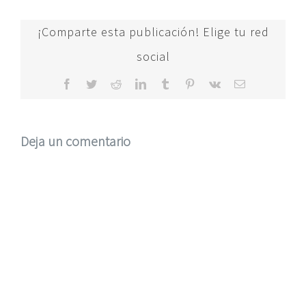
¡Comparte esta publicación! Elige tu red
social
Facebook
Twitter
Reddit
LinkedIn
Tumblr
Pinterest
Vk
Correo
electrónico
Deja un comentario