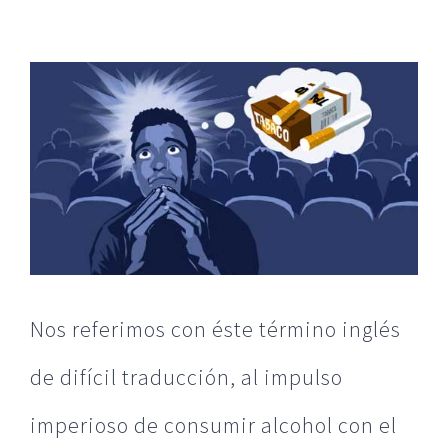
Ver
imagen
más
grande
Nos referimos con éste término inglés
de difícil traducción, al impulso
imperioso de consumir alcohol con el