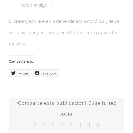
celebrar algo…)
El craving es clave en la dependencia alcohólica y debe
ser tenido muy en cuenta en el tratamiento para evitar
recaídas.
Comparte esto:
Twitter
Facebook
¡Comparte esta publicación! Elige tu red
social
Facebook
Twitter
Reddit
LinkedIn
Tumblr
Pinterest
Vk
Correo
electrónico