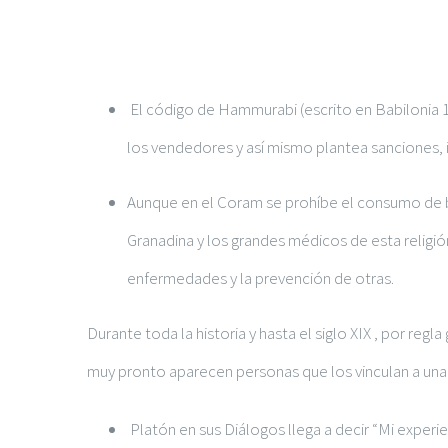
El código de Hammurabi (escrito en Babilonia 17
los vendedores y así mismo plantea sanciones, 
Aunque en el Coram se prohíbe el consumo de be
Granadina y los grandes médicos de esta reli
enfermedades y la prevención de otras.
Durante toda la historia y hasta el siglo XIX , por r
muy pronto aparecen personas que los vinculan a un
Platón en sus Diálogos llega a decir “Mi exper