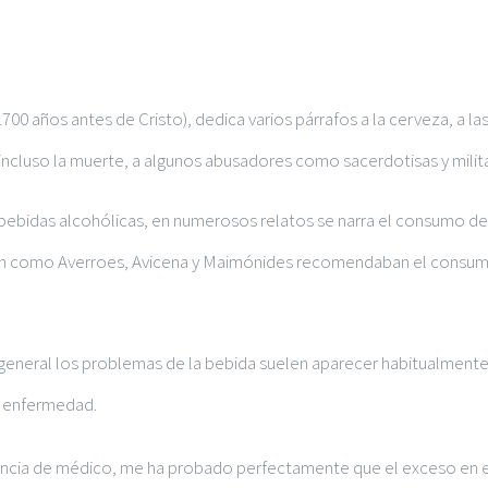
00 años antes de Cristo), dedica varios párrafos a la cerveza, a l
incluso la muerte, a algunos abusadores como sacerdotisas y milit
bidas alcohólicas, en numerosos relatos se narra el consumo de vi
gión como Averroes, Avicena y Maimónides recomendaban el consu
egla general los problemas de la bebida suelen aparecer habitualme
a enfermedad.
iencia de médico, me ha probado perfectamente que el exceso en el