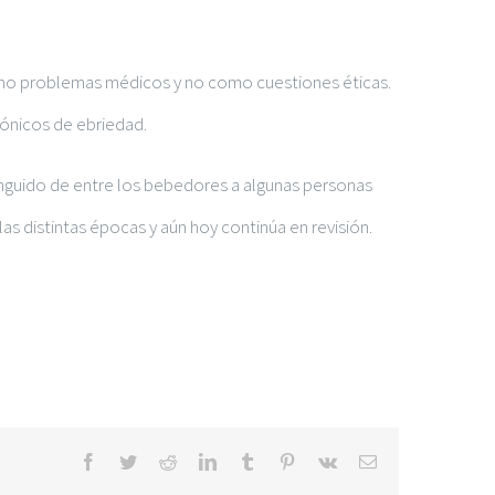
como problemas médicos y no como cuestiones éticas.
crónicos de ebriedad.
nguido de entre los bebedores a algunas personas
s distintas épocas y aún hoy continúa en revisión.
Facebook
Twitter
Reddit
LinkedIn
Tumblr
Pinterest
Vk
Correo
electrónico