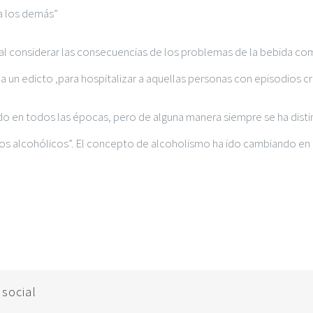
a los demás”
 al considerar las consecuencias de los problemas de la bebida 
ama un edicto ,para hospitalizar a aquellas personas con episodios 
o en todos las épocas, pero de alguna manera siempre se ha disti
los alcohólicos”. El concepto de alcoholismo ha ido cambiando en la
 social