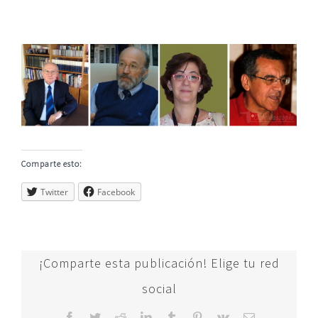
Ver
imagen
más
grande
Comparte esto:
Twitter
Facebook
¡Comparte esta publicación! Elige tu red
social
Facebook
Twitter
Reddit
LinkedIn
Tumblr
Pinterest
Vk
Correo